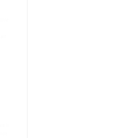
orité
tant
ia la
ance.