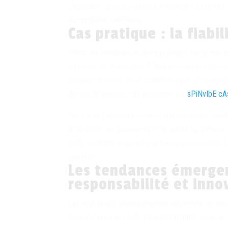
Cependant, pour les joueurs, il demeure essentiel
écosystème complexe.
Cas pratique : la fiabi
Parmi les nombreux acteurs présents sur le marché
en faveur de la sécurité. À titre d’exemple, relevan
analyses comme celles proposées par certaines sou
de ces références est disponible sur
sPiNvIbE cA
Ce site se positionne comme une ressource crédible, 
la sécurité des paiements et la qualité du service
critères stricts exigeant une transparence totale,
optimale.
Les tendances émergen
responsabilité et inno
Les opérateurs sérieux mettent désormais en œuvre 
deux facteurs, la vérification de l’identité en ligne, e