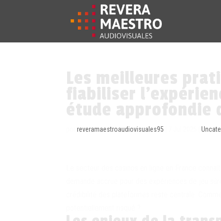
Les meilleures prat
fiabiliser l’expérie
étude approfondie 
por
reveramaestroaudiovisuales95
|
7 Jul 2025
|
Uncate
Le secteur des casinos en ligne en France connaît
demande accrue pour des expériences de jeu sûres 
crédibilité des plateformes reste centrale. Commen
potentiellement risqué ?