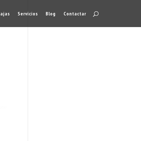
ajas
Servicios
Blog
Contactar
 une